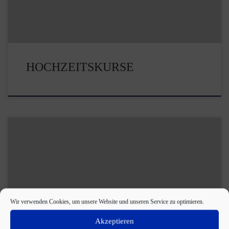
HOCHZEITSKURSE
In unseren Workshops können ganz spezielle Inhalte erlernt oder
vertieft werden. Und der Knaller: Unsere Workshops sind
kostenfrei !!! Die […]
Wir verwenden Cookies, um unsere Website und unseren Service zu optimieren.
Akzeptieren