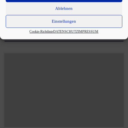
Ablehnen
Einstellungen
WORKSHOPS
Cookie-Richtlinie
DATENSCHUTZ
IMPRESSUM
Mit Privatstunden erhaltet ihr einen sehr effektiven Unterricht, der
perfekt an euer Können und eure individuellen Wünsche angepasst
ist. Bei […]