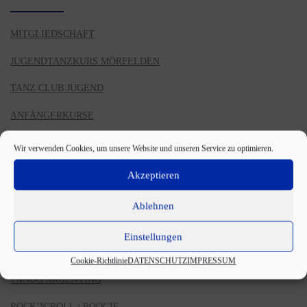
MITGLIEDSCHAFT
JUGENDTANZKURS MÖRFELDEN
TANZ CLUB JUGEND
ANFÄNGERKURSE
HOCHZEITSKURSE
Wir verwenden Cookies, um unsere Website und unseren Service zu optimieren.
PRIVATSTUNDEN
Akzeptieren
WORKSHOPS
Ablehnen
TANZ CLUB
Einstellungen
SALSA / BACHATA
Cookie-Richtlinie
DATENSCHUTZ
IMPRESSUM
TANGO ARGENTINO
ROCK’N’ROLL / BOOGIE