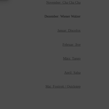
November: Cha Cha Cha
Dezember: Wiener Walzer
Januar: Discofox
Februar: Jive
März: Tango
April: Salsa
Mai: Foxtrott / Quickstep