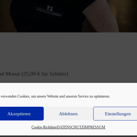
nd Monat (25,00 € für Schüler)
beitrag sind alle dauerhaften Angebote enthalten.
 verwenden Cookies, um unsere Website und unseren Service zu optimieren.
aft monatlich beenden.
Akzeptieren
Ablehnen
Einstellungen
Cookie-Richtlinie
DATENSCHUTZ
IMPRESSUM