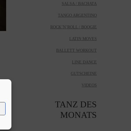
SALSA / BACHATA
TANGO ARGENTINO
ROCK’N’ROLL / BOOGIE
LATIN MOVES
BALLETT WORKOUT
LINE DANCE
GUTSCHEINE
VIDEOS
TANZ DES
MONATS