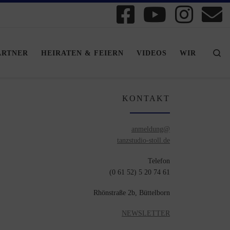
Se
ARTNER
HEIRATEN & FEIERN
VIDEOS
WIR
KONTAKT
anmeldung@
tanzstudio-stoll.de
Telefon
(0 61 52) 5 20 74 61
Rhönstraße 2b, Büttelborn
NEWSLETTER