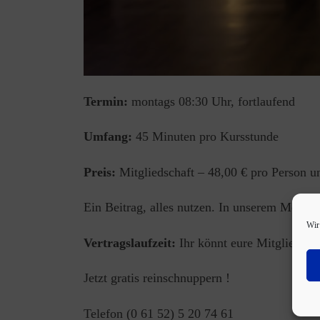
Termin:
montags 08:30 Uhr, fortlaufend
Umfang:
45 Minuten pro Kursstunde
Preis:
Mitgliedschaft – 48,00 € pro Person u
Ein Beitrag, alles nutzen. In unserem Monats
Wir
Vertragslaufzeit:
Ihr könnt eure Mitgliedsch
Jetzt gratis reinschnuppern !
Telefon (0 61 52) 5 20 74 61