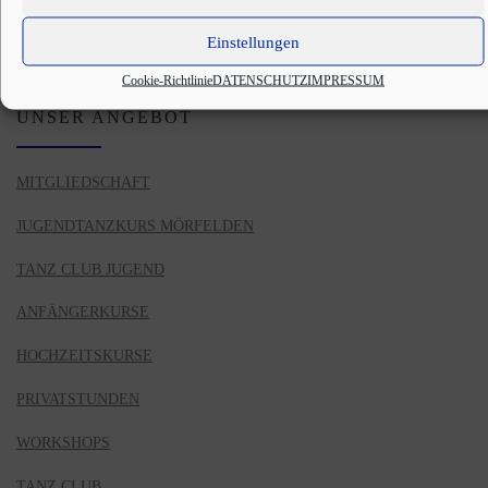
TANZPARTNERSUCHE
Einstellungen
Cookie-Richtlinie
DATENSCHUTZ
IMPRESSUM
UNSER ANGEBOT
MITGLIEDSCHAFT
JUGENDTANZKURS MÖRFELDEN
TANZ CLUB JUGEND
ANFÄNGERKURSE
HOCHZEITSKURSE
PRIVATSTUNDEN
WORKSHOPS
TANZ CLUB