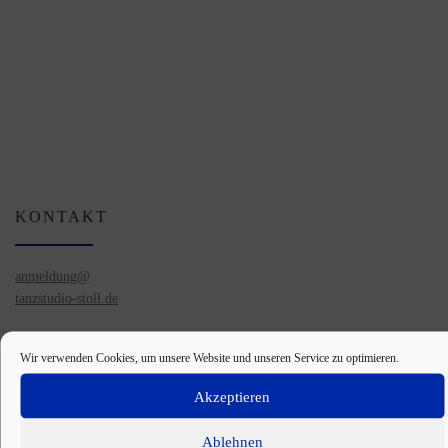
KONTAKT
anmeldung@
tanzstudio-stoll.de
Telefon
Wir verwenden Cookies, um unsere Website und unseren Service zu optimieren.
(0 61 52) 5 20 74 61
Akzeptieren
Rhönstraße 2b, Büttelborn
NEWSLETTER
Ablehnen