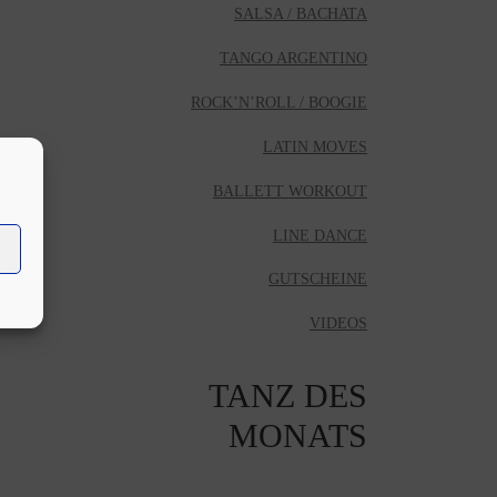
SALSA / BACHATA
TANGO ARGENTINO
ROCK’N’ROLL / BOOGIE
LATIN MOVES
BALLETT WORKOUT
LINE DANCE
GUTSCHEINE
VIDEOS
TANZ DES
MONATS