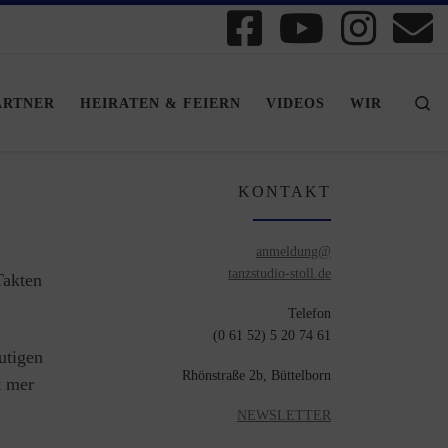
Se
ARTNER
HEIRATEN & FEIERN
VIDEOS
WIR
KONTAKT
anmeldung@
tanzstudio-stoll.de
Takten
Telefon
(0 61 52) 5 20 74 61
utigen
Rhönstraße 2b, Büttelborn
t mer
NEWSLETTER