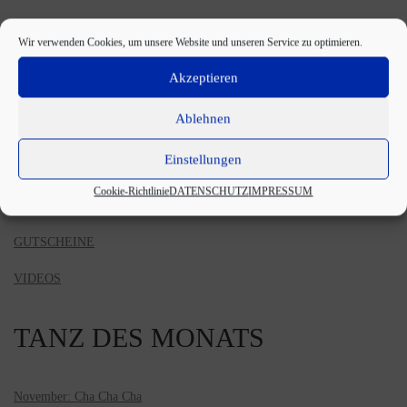
SALSA / BACHATA
Wir verwenden Cookies, um unsere Website und unseren Service zu optimieren.
TANGO ARGENTINO
Akzeptieren
ROCK’N’ROLL / BOOGIE
Ablehnen
LATIN MOVES
Einstellungen
BALLETT WORKOUT
Cookie-Richtlinie
DATENSCHUTZ
IMPRESSUM
LINE DANCE
GUTSCHEINE
VIDEOS
TANZ DES MONATS
November: Cha Cha Cha