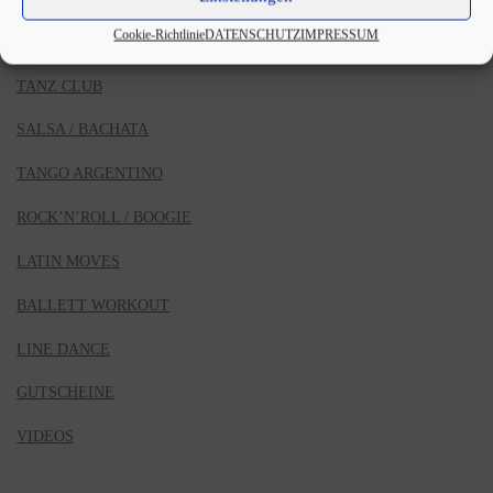
Cookie-Richtlinie
DATENSCHUTZ
IMPRESSUM
WORKSHOPS
TANZ CLUB
SALSA / BACHATA
TANGO ARGENTINO
ROCK’N’ROLL / BOOGIE
LATIN MOVES
BALLETT WORKOUT
LINE DANCE
GUTSCHEINE
VIDEOS