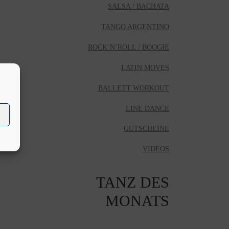
SALSA / BACHATA
TANGO ARGENTINO
ROCK’N’ROLL / BOOGIE
LATIN MOVES
BALLETT WORKOUT
LINE DANCE
GUTSCHEINE
VIDEOS
TANZ DES
MONATS