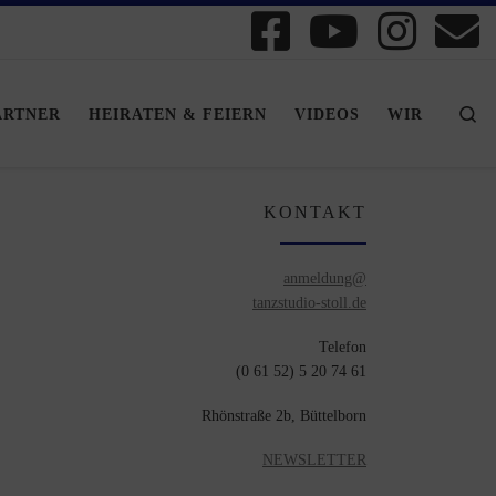
Se
ARTNER
HEIRATEN & FEIERN
VIDEOS
WIR
KONTAKT
anmeldung@
tanzstudio-stoll.de
Telefon
(0 61 52) 5 20 74 61
Rhönstraße 2b, Büttelborn
NEWSLETTER