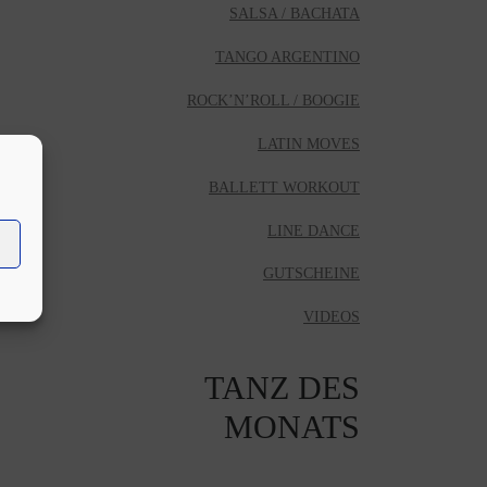
SALSA / BACHATA
TANGO ARGENTINO
ROCK’N’ROLL / BOOGIE
LATIN MOVES
BALLETT WORKOUT
LINE DANCE
GUTSCHEINE
VIDEOS
TANZ DES
MONATS