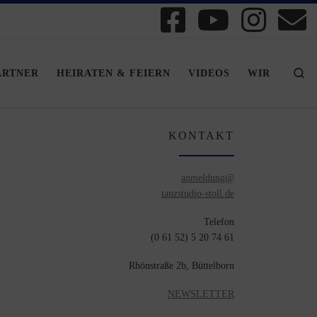
Se
ARTNER
HEIRATEN & FEIERN
VIDEOS
WIR
KONTAKT
anmeldung@
tanzstudio-stoll.de
Telefon
(0 61 52) 5 20 74 61
Rhönstraße 2b, Büttelborn
NEWSLETTER