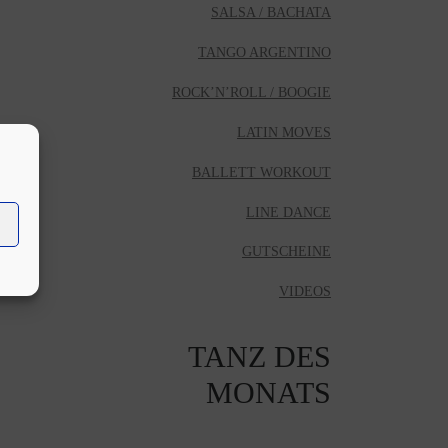
SALSA / BACHATA
TANGO ARGENTINO
ROCK’N’ROLL / BOOGIE
LATIN MOVES
BALLETT WORKOUT
LINE DANCE
GUTSCHEINE
VIDEOS
TANZ DES
MONATS