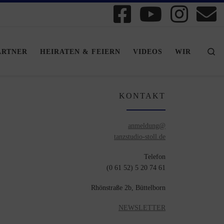
Se
ARTNER
HEIRATEN & FEIERN
VIDEOS
WIR
KONTAKT
anmeldung@
tanzstudio-stoll.de
Telefon
(0 61 52) 5 20 74 61
Rhönstraße 2b, Büttelborn
NEWSLETTER